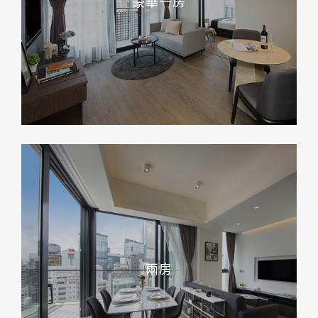
豪華一房
兩房